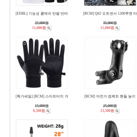
[EDBL] 기능성 쿨매쉬 반팔 반바
[RCM] Q02 오토센서 1200루멘 타
25,000
원
35,000
원
11,000원
11,000원
[특가세일] [RCM] 스마트터치 겨
[RCM] 자전거 컴팩트 핸들 높이
15,000
원
25,000
원
6,500원
13,500원