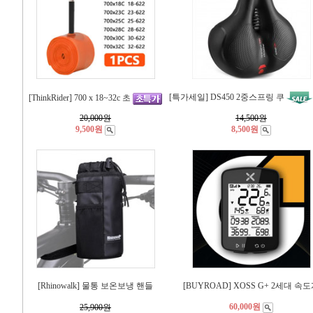
[특가세일] DS450 2중스프링 쿠
[ThinkRider] 700 x 18~32c 초
20,000
원
14,500
원
9,500원
8,500원
[Rhinowalk] 물통 보온보냉 핸들
[BUYROAD] XOSS G+ 2세대 속
60,000원
25,900
원