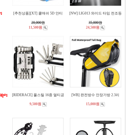
[추천상품][XT] 쿨매쉬 5D 안티
[NW] LIG013 와이드 타임 전조등
20,000
원
35,000
원
11,500원
24,500원
[RIDERACE] 풀스틸 16종 멀티공
[WB] 완전방수 안장가방 2.3리
9,500원
15,000원