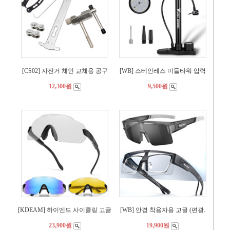
[CS02] 자전거 체인 교체용 공구
[WB] 스테인레스 미들타워 압력
12,300원
9,500원
[KDEAM] 하이엔드 사이클링 고글
[WB] 안경 착용자용 고글 (편광.
23,900원
19,900원