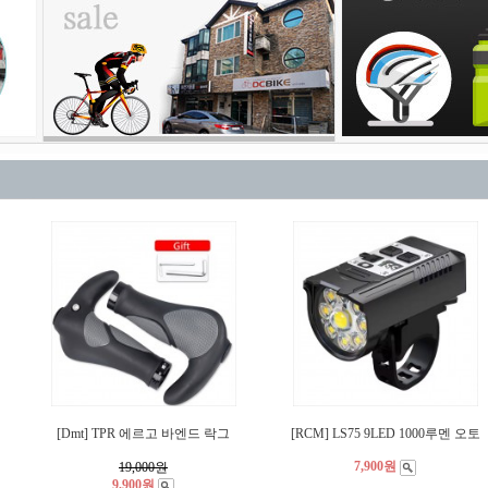
[Dmt] TPR 에르고 바엔드 락그
[RCM] LS75 9LED 1000루멘 오토
7,900원
19,000
원
9,900원