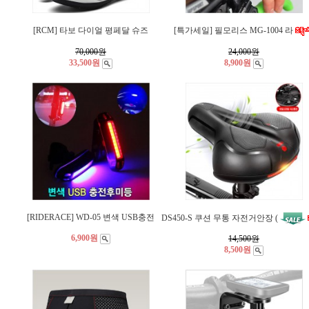
[RCM] 타보 다이얼 평페달 슈즈
[특가세일] 필모리스 MG-1004 라
70,000
원
24,000
원
33,500원
8,900원
[RIDERACE] WD-05 변색 USB충전
DS450-S 쿠션 무통 자전거안장 (
6,900원
14,500
원
8,500원