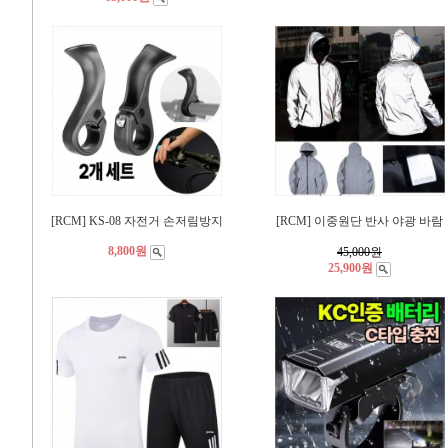
[RCM] KS-08 자전거 손저림방지
[RCM] 이중원단 반사 야광 바람
8,800원
45,000
원
25,900원