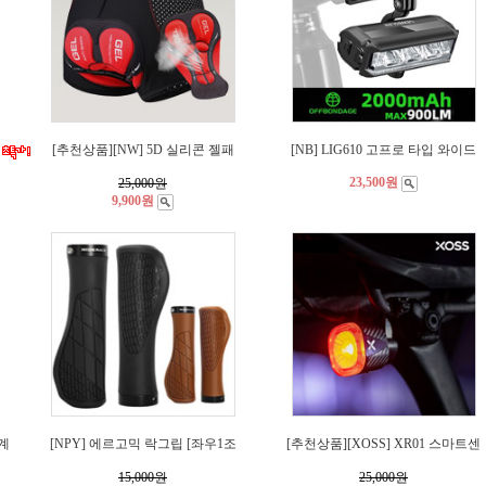
[추천상품][NW] 5D 실리콘 젤패
[NB] LIG610 고프로 타입 와이드
23,500원
25,000
원
9,900원
도계
[NPY] 에르고믹 락그립 [좌우1조
[추천상품][XOSS] XR01 스마트센
15,000
원
25,000
원