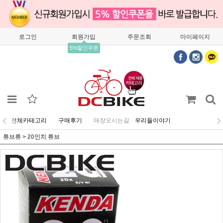
로그인
회원가입
주문조회
마이페이지
5%할인쿠폰
전체카테고리
구매후기
매장오시는길
우리들이야기
튜브류
>
20인치 튜브