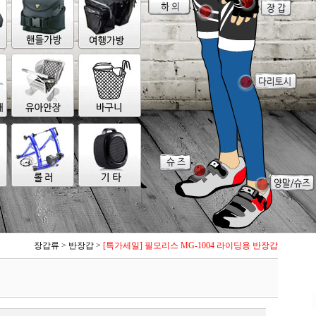
장갑류
>
반장갑
>
[특가세일] 필모리스 MG-1004 라이딩용 반장갑