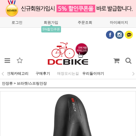
로그인
회원가입
주문조회
마이페이지
5%할인쿠폰
전체카테고리
구매후기
매장오시는길
우리들이야기
안장류
>
브라켓/스프링안장