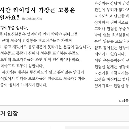
안장류
전거 안장