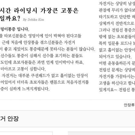
안장류
전거 안장