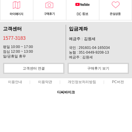
고객센터
입금계좌
1577-3183
예금주 : 김원세
평일 10:00 ~ 17:00
국민 : 291601-04-165034
점심 12:00 ~ 13:00
농협 : 351-0449-9208-13
일/공휴일 휴무
예금주 : 김원세
고객센터 연결
구매후기 보기
이용안내
이용약관
개인정보처리방침
PC버전
디씨바이크
대표 : 김원세 ㅣ 개인정보 보호 책임자 : 김원세
사업자 등록번호 : 128-37-14619
통신판매업신고번호 : 2012-경기고양-113호
전화 : 1577-3183 ㅣ 팩스 : 031-901-2310
주소 : 경기 고양시 일산동구 마두동 903-5
COPYRIGHT(C)디씨바이크 ALL RIGHTS RESERVED.