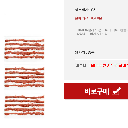
제조회사 : CS
판매가격 :
9,900원
[DM] 튜블리스 펑크수리 키트 [핸들
장착용] - 마개2개포함
원산지 : 중국