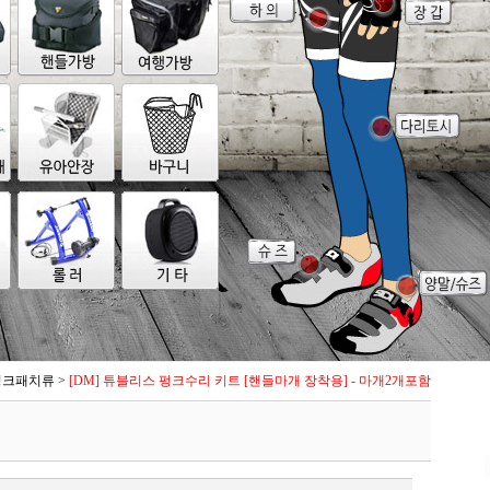
펑크패치류
>
[DM] 튜블리스 펑크수리 키트 [핸들마개 장착용] - 마개2개포함