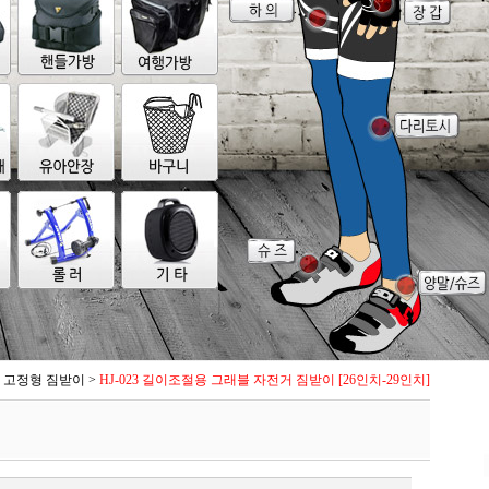
고정형 짐받이
>
HJ-023 길이조절용 그래블 자전거 짐받이 [26인치-29인치]