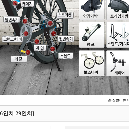
흙/짐받이류
>
6인치-29인치]