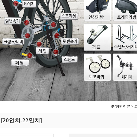
흙/짐받이류
>
[20인치-22인치]