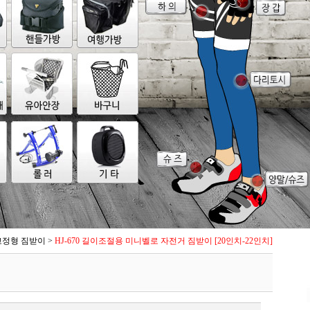
고정형 짐받이
>
HJ-670 길이조절용 미니벨로 자전거 짐받이 [20인치-22인치]