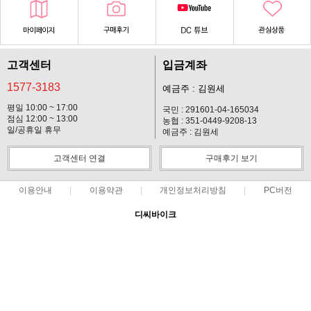
고객센터
입금계좌
1577-3183
예금주 : 김원세
평일 10:00 ~ 17:00
국민 : 291601-04-165034
점심 12:00 ~ 13:00
농협 : 351-0449-9208-13
일/공휴일 휴무
예금주 : 김원세
고객센터 연결
구매후기 보기
이용안내
이용약관
개인정보처리방침
PC버전
디씨바이크
대표 : 김원세 ㅣ 개인정보 보호 책임자 : 김원세
사업자 등록번호 : 128-37-14619
통신판매업신고번호 : 2012-경기고양-113호
전화 : 1577-3183 ㅣ 팩스 : 031-901-2310
주소 : 경기 고양시 일산동구 마두동 903-5
COPYRIGHT(C)디씨바이크 ALL RIGHTS RESERVED.