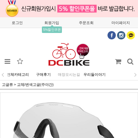
로그인
회원가입
주문조회
마이페이지
5%할인쿠폰
전체카테고리
구매후기
매장오시는길
우리들이야기
고글류
>
교체/변색고글(주야간)