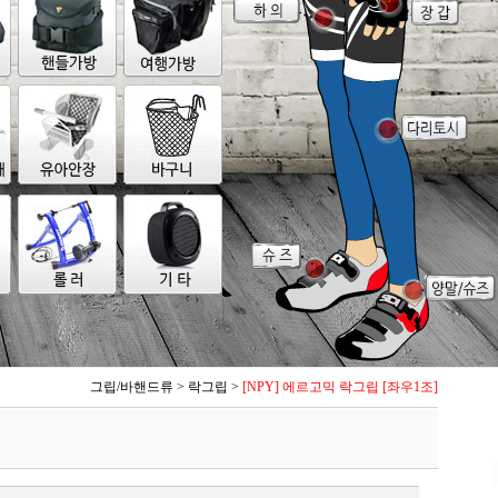
그립/바핸드류
>
락그립
>
[NPY] 에르고믹 락그립 [좌우1조]