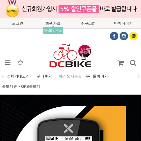
로그인
회원가입
주문조회
마이페이지
5%할인쿠폰
전체카테고리
구매후기
매장오시는길
우리들이야기
속도계류
>
GPS속도계