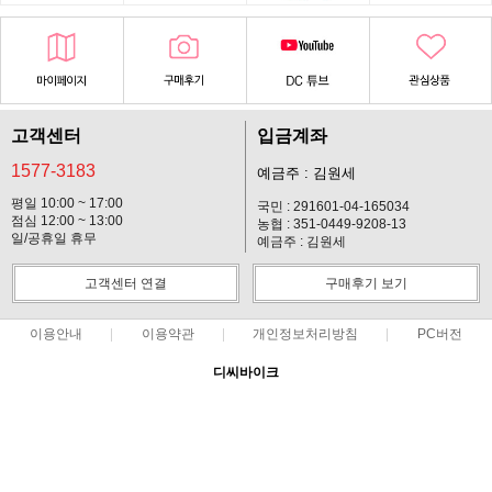
고객센터
입금계좌
1577-3183
예금주 : 김원세
평일 10:00 ~ 17:00
국민 : 291601-04-165034
점심 12:00 ~ 13:00
농협 : 351-0449-9208-13
일/공휴일 휴무
예금주 : 김원세
고객센터 연결
구매후기 보기
이용안내
이용약관
개인정보처리방침
PC버전
디씨바이크
대표 : 김원세 ㅣ 개인정보 보호 책임자 : 김원세
사업자 등록번호 : 128-37-14619
통신판매업신고번호 : 2012-경기고양-113호
전화 : 1577-3183 ㅣ 팩스 : 031-901-2310
주소 : 경기 고양시 일산동구 마두동 903-5