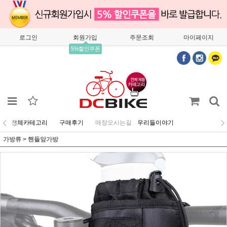
로그인
회원가입
주문조회
마이페이지
5%할인쿠폰
전체카테고리
구매후기
매장오시는길
우리들이야기
가방류
>
핸들앞가방