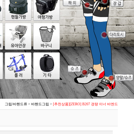
그립/바핸드류
>
바핸드그립
>
[추천상품][ZERO] B207 경량 이너 바엔드