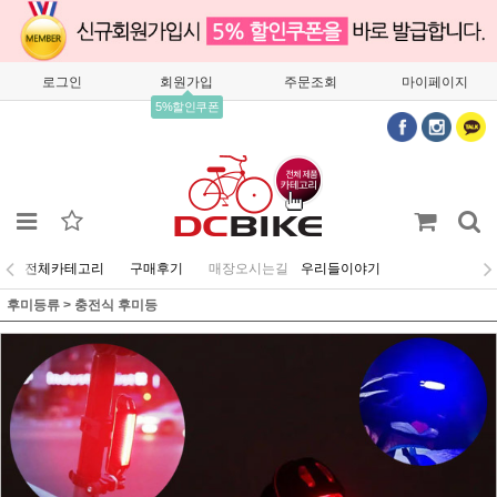
로그인
회원가입
주문조회
마이페이지
5%할인쿠폰
전체카테고리
구매후기
매장오시는길
우리들이야기
후미등류
>
충전식 후미등