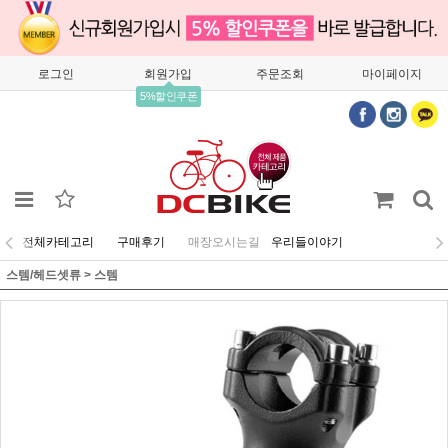
로그인
회원가입
주문조회
마이페이지
5%할인쿠폰
전체카테고리
구매후기
매장오시는길
우리들이야기
스템/헤드셋류
>
스템