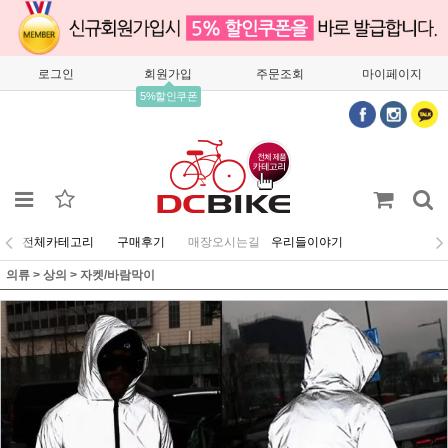
로그인
회원가입
주문조회
마이페이지
5%할인쿠폰
전체카테고리
구매후기
매장오시는길
우리들이야기
의류
>
상의
>
자켓/바람막이