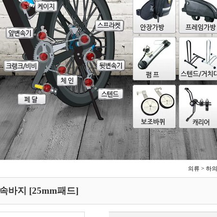
의류
>
하
속바지 [25mm패드]