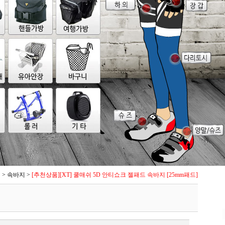
의
>
속바지
>
[추천상품][XT] 쿨매쉬 5D 안티쇼크 젤패드 속바지 [25mm패드]