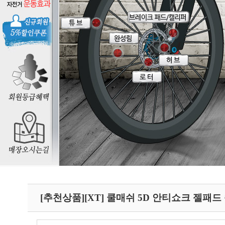
[추천상품][XT] 쿨매쉬 5D 안티쇼크 젤패드 