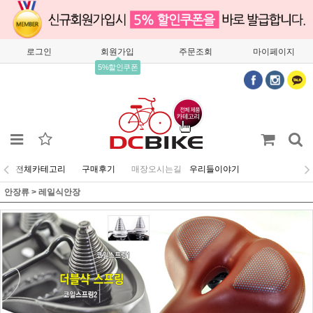
로그인
회원가입
주문조회
마이페이지
5%할인쿠폰
전체카테고리
구매후기
매장오시는길
우리들이야기
안장류
>
레일식안장