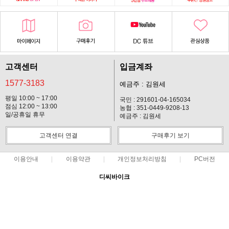
고객센터
입금계좌
1577-3183
예금주 : 김원세
평일 10:00 ~ 17:00
국민 : 291601-04-165034
점심 12:00 ~ 13:00
농협 : 351-0449-9208-13
일/공휴일 휴무
예금주 : 김원세
고객센터 연결
구매후기 보기
이용안내
이용약관
개인정보처리방침
PC버전
디씨바이크
대표 : 김원세 ㅣ 개인정보 보호 책임자 : 김원세
사업자 등록번호 : 128-37-14619
통신판매업신고번호 : 2012-경기고양-113호
전화 : 1577-3183 ㅣ 팩스 : 031-901-2310
주소 : 경기 고양시 일산동구 마두동 903-5