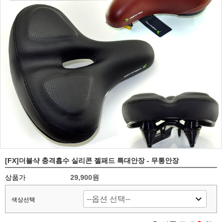
[FX]더블샥 충격흡수 실리콘 젤패드 특대안장 - 무통안장
상품가
29,900원
색상선택