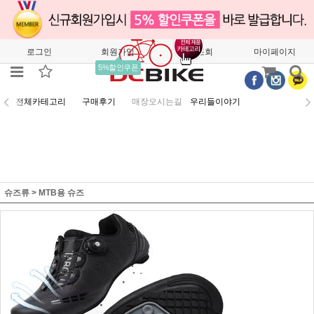
로그인
회원가입
주문조회
마이페이지
5%할인쿠폰
전체카테고리
구매후기
매장오시는길
우리들이야기
슈즈류
>
MTB용 슈즈