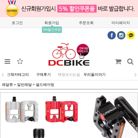
로그인
회원가입
주문조회
마이페이지
5%할인쿠폰
전체카테고리
구매후기
매장오시는길
우리들이야기
페달류
>
일반페달
>
쉴드베어링