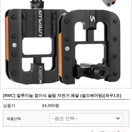
[RMC] 알루미늄 접이식 슬림 자전거 페달 (쉴드베어링)[좌우1조]
상품가
34,000원
제품선택