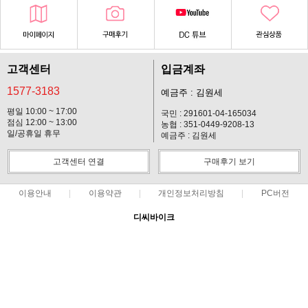
고객센터
입금계좌
1577-3183
예금주 : 김원세
평일 10:00 ~ 17:00
국민 : 291601-04-165034
점심 12:00 ~ 13:00
농협 : 351-0449-9208-13
일/공휴일 휴무
예금주 : 김원세
고객센터 연결
구매후기 보기
이용안내
이용약관
개인정보처리방침
PC버전
디씨바이크
대표 : 김원세 ㅣ 개인정보 보호 책임자 : 김원세
사업자 등록번호 : 128-37-14619
통신판매업신고번호 : 2012-경기고양-113호
전화 : 1577-3183 ㅣ 팩스 : 031-901-2310
주소 : 경기 고양시 일산동구 마두동 903-5
COPYRIGHT(C)디씨바이크 ALL RIGHTS RESERVED.