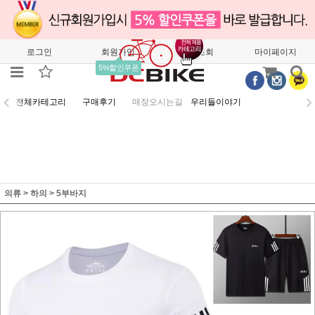
로그인
회원가입
주문조회
마이페이지
5%할인쿠폰
전체카테고리
구매후기
매장오시는길
우리들이야기
의류
>
하의
>
5부바지