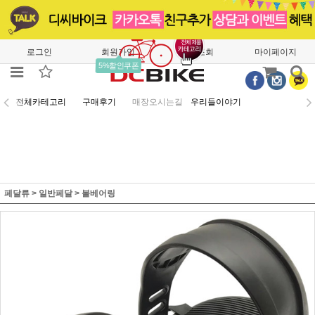
로그인
회원가입
주문조회
마이페이지
5%할인쿠폰
전체카테고리
구매후기
매장오시는길
우리들이야기
페달류
>
일반페달
>
볼베어링