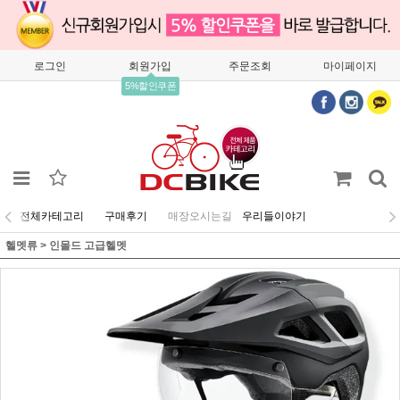
로그인
회원가입
주문조회
마이페이지
5%할인쿠폰
전체카테고리
구매후기
매장오시는길
우리들이야기
헬멧류
>
인몰드 고급헬멧