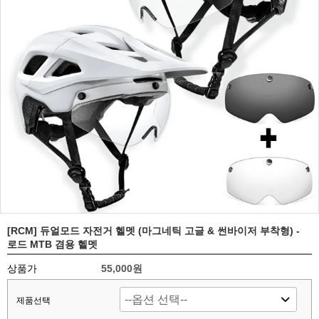
[RCM] 듀얼모드 자전거 헬멧 (마그네틱 고글 & 썬바이저 부착형) -
로드 MTB 겸용 헬멧
상품가
55,000원
제품선택