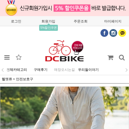
로그인
회원가입
주문조회
마이페이지
5%할인쿠폰
전체카테고리
구매후기
매장오시는길
우리들이야기
헬멧류
>
안전보호구