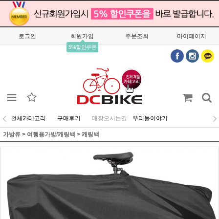
로그인
회원가입
주문조회
마이페이지
5%할인쿠폰
전체카테고리
구매후기
매장오시는길
우리들이야기
가방류
>
여행용가방/캐링백
>
캐링백