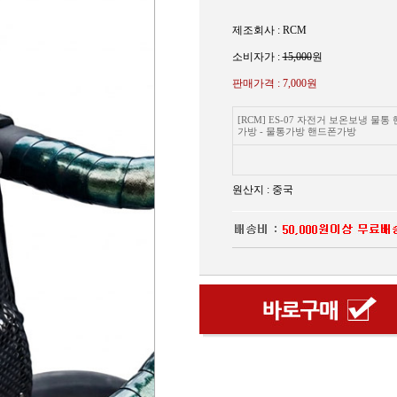
제조회사 : RCM
소비자가 :
15,000
원
판매가격 :
7,000원
[RCM] ES-07 자전거 보온보냉 물통
가방 - 물통가방 핸드폰가방
원산지 : 중국