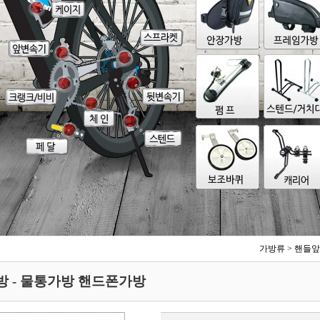
가방류
>
핸들앞
가방 - 물통가방 핸드폰가방