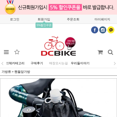
로그인
회원가입
주문조회
마이페이지
5%할인쿠폰
전체카테고리
구매후기
매장오시는길
우리들이야기
가방류
>
핸들앞가방