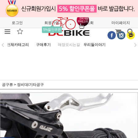
로그인
회원가입
주문조회
마이페이지
5%할인쿠폰
전체카테고리
구매후기
매장오시는길
우리들이야기
공구류
>
정비대/기타공구