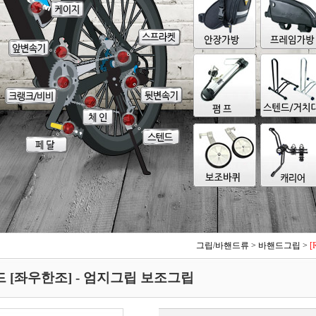
그립/바핸드류
>
바핸드그립
>
[
드 [좌우한조] - 엄지그립 보조그립