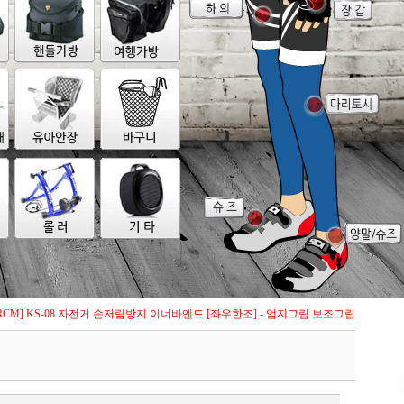
RCM] KS-08 자전거 손저림방지 이너바엔드 [좌우한조] - 엄지그립 보조그립