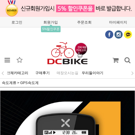
로그인
회원가입
주문조회
마이페이지
5%할인쿠폰
전체카테고리
구매후기
매장오시는길
우리들이야기
속도계류
>
GPS속도계