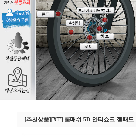
[추천상품][XT] 쿨매쉬 5D 안티쇼크 젤패드 