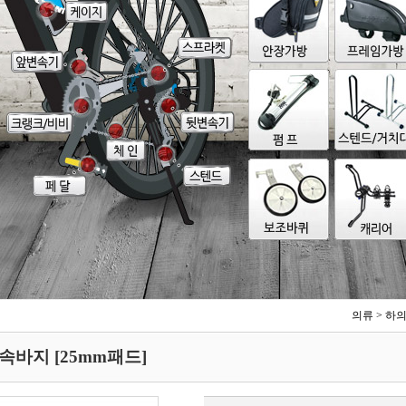
의류
>
하
속바지 [25mm패드]