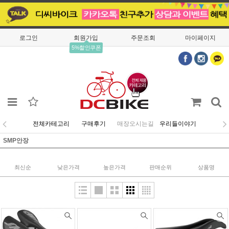
로그인
회원가입
주문조회
마이페이지
5%할인쿠폰
전체카테고리
구매후기
매장오시는길
우리들이야기
SMP안장
최신순
낮은가격
높은가격
판매순위
상품명