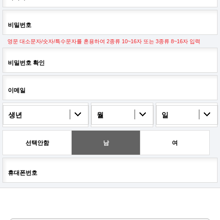
비밀번호
영문 대소문자/숫자/특수문자를 혼용하여 2종류 10~16자 또는 3종류 8~16자 입력
비밀번호 확인
이메일
생년
월
일
선택안함
남
여
휴대폰번호