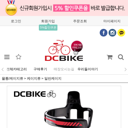
로그인
회원가입
주문조회
마이페이지
5%할인쿠폰
전체카테고리
구매후기
매장오시는길
우리들이야기
물통/케이지류
>
케이지류
>
일반케이지