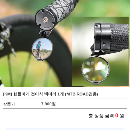
[KM] 핸들마개 접이식 백미러 1개 (MTB,ROAD겸용)
상품가
7,900
원
0
총 상품 금액
원