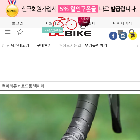
로그인
회원가입
주문조회
마이페이지
5%할인쿠폰
전체카테고리
구매후기
매장오시는길
우리들이야기
백미러류
>
로드용 백미러